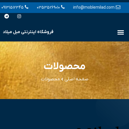
09131512345
03535269010
info@moblemilad.com
محصولات
صفحه اصلی
محصولات