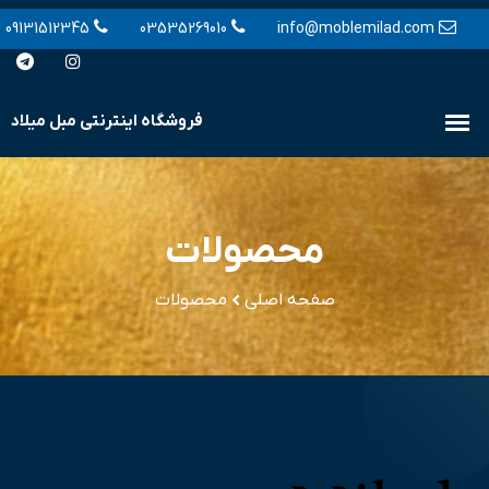
09131512345
03535269010
info@moblemilad.com
محصولات
صفحه اصلی
محصولات